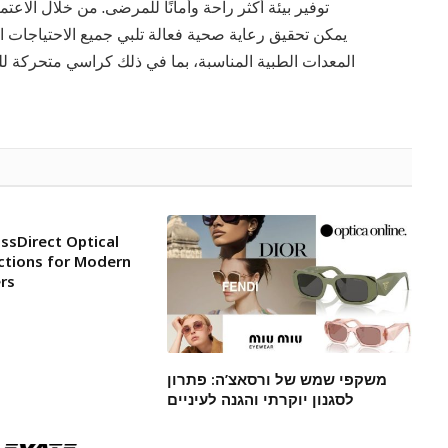
توفير بيئة أكثر راحة وأمانًا للمرضى. من خلال الا
المعدات الطبية المناسبة، بما في ذلك كراسي متحركة للب
ssDirect Optical
ctions for Modern
rs
משקפי שמש של ורסאצ’ה: פתרון
לסגנון יוקרתי והגנה לעיניים