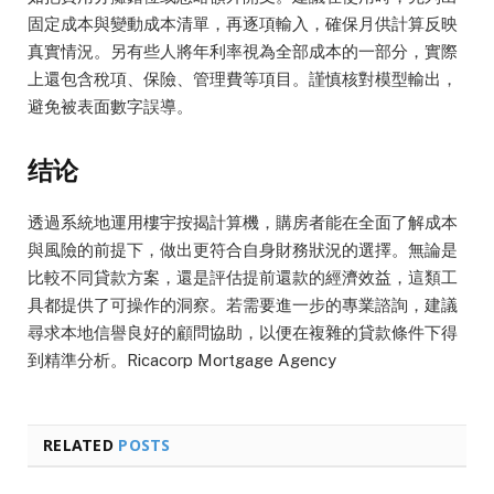
固定成本與變動成本清單，再逐項輸入，確保月供計算反映
真實情況。另有些人將年利率視為全部成本的一部分，實際
上還包含稅項、保險、管理費等項目。謹慎核對模型輸出，
避免被表面數字誤導。
结论
透過系統地運用樓宇按揭計算機，購房者能在全面了解成本
與風險的前提下，做出更符合自身財務狀況的選擇。無論是
比較不同貸款方案，還是評估提前還款的經濟效益，這類工
具都提供了可操作的洞察。若需要進一步的專業諮詢，建議
尋求本地信譽良好的顧問協助，以便在複雜的貸款條件下得
到精準分析。Ricacorp Mortgage Agency
RELATED
POSTS