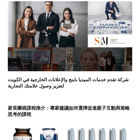
شركة تقدم خدمات الميديا باينج والإعلانات الخارجية في الكويت
لتعزيز وصول علامتك التجارية
家長圍棋課程推介：專家建議如何選擇促進親子互動與策略
思考的課程