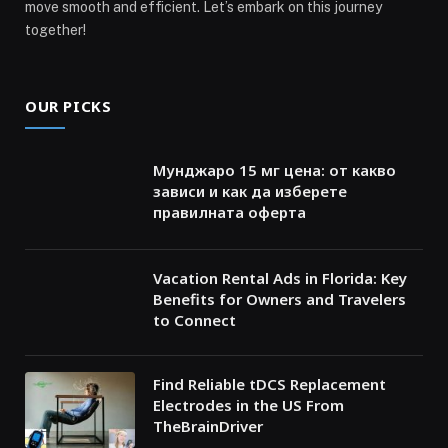
move smooth and efficient. Let’s embark on this journey
together!
OUR PICKS
Мунджаро 15 мг цена: от какво
зависи и как да изберете
правилната оферта
Vacation Rental Ads in Florida: Key
Benefits for Owners and Travelers
to Connect
Find Reliable tDCS Replacement
Electrodes in the US From
TheBrainDriver