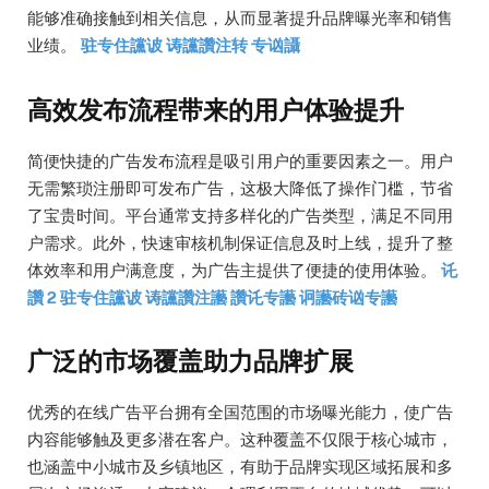
能够准确接触到相关信息，从而显著提升品牌曝光率和销售
业绩。
驻专住讜诐 诪讜讚注转 专讻讘
高效发布流程带来的用户体验提升
简便快捷的广告发布流程是吸引用户的重要因素之一。用户
无需繁琐注册即可发布广告，这极大降低了操作门槛，节省
了宝贵时间。平台通常支持多样化的广告类型，满足不同用
户需求。此外，快速审核机制保证信息及时上线，提升了整
体效率和用户满意度，为广告主提供了便捷的使用体验。
讬
讚 2 驻专住讜诐 诪讜讚注讛 讚讬专讛 诇讛砖讻专讛
广泛的市场覆盖助力品牌扩展
优秀的在线广告平台拥有全国范围的市场曝光能力，使广告
内容能够触及更多潜在客户。这种覆盖不仅限于核心城市，
也涵盖中小城市及乡镇地区，有助于品牌实现区域拓展和多