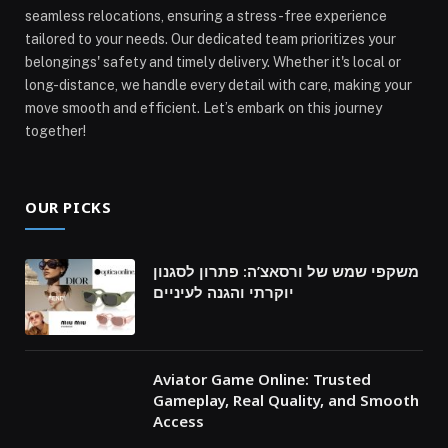
seamless relocations, ensuring a stress-free experience
tailored to your needs. Our dedicated team prioritizes your
belongings' safety and timely delivery. Whether it's local or
long-distance, we handle every detail with care, making your
move smooth and efficient. Let’s embark on this journey
together!
OUR PICKS
משקפי שמש של ורסאצ’ה: פתרון לסגנון
יוקרתי והגנה לעיניים
Aviator Game Online: Trusted
Gameplay, Real Quality, and Smooth
Access