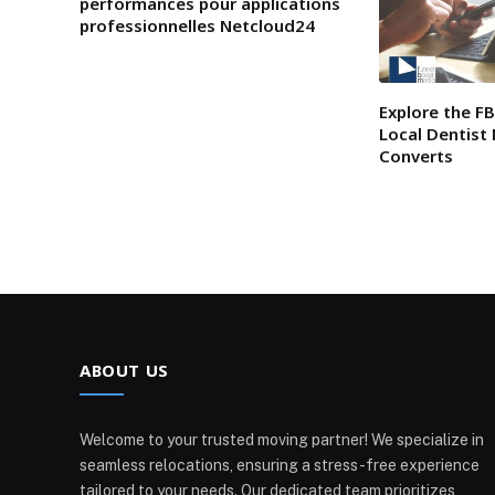
performances pour applications
professionnelles Netcloud24
Explore the F
Local Dentist
Converts
ABOUT US
Welcome to your trusted moving partner! We specialize in
seamless relocations, ensuring a stress-free experience
tailored to your needs. Our dedicated team prioritizes