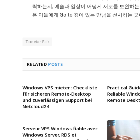
력하는지, 예술과 일상이 어떻게 서로를 보완하는지,
은 이들에게 Go to 깊이 있는 만남을 선사하는 곳
Tarnetar Fair
RELATED
POSTS
Windows VPS mieten: Checkliste
Practical Gui
für sicheren Remote-Desktop
Reliable Wind
und zuverlässigen Support bei
Remote Deskt
Netcloud24
Serveur VPS Windows fiable avec
Windows Server, RDS et