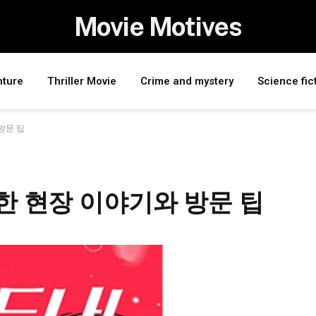
Movie Motives
nture
Thriller Movie
Crime and mystery
Science fic
방문 팁
 현장 이야기와 방문 팁