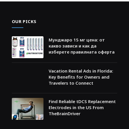
OUR PICKS
Мунджаро 15 мг цена: от
какво зависи и как да
изберете правилната оферта
Vacation Rental Ads in Florida:
Key Benefits for Owners and
Travelers to Connect
Find Reliable tDCS Replacement
Electrodes in the US From
TheBrainDriver