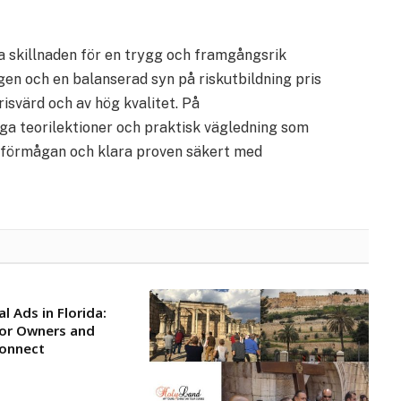
la skillnaden för en trygg och framgångsrik
ngen och en balanserad syn på riskutbildning pris
isvärd och av hög kvalitet. På
dliga teorilektioner och praktisk vägledning som
 körförmågan och klara proven säkert med
l Ads in Florida:
for Owners and
Connect