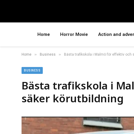
Home
Horror Movie
Action and adve
»
»
Home
Business
Bästa trafikskola i Malmö för effektiv och 
BUSINESS
Bästa trafikskola i Ma
säker körutbildning