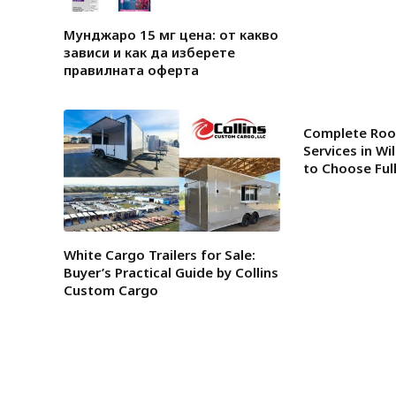
Мунджаро 15 мг цена: от какво
зависи и как да изберете
правилната оферта
Complete Roo
Services in W
to Choose Ful
White Cargo Trailers for Sale:
Buyer’s Practical Guide by Collins
Custom Cargo