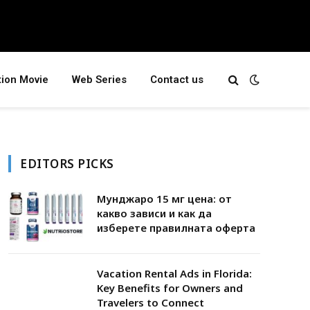
tion Movie
Web Series
Contact us
EDITORS PICKS
Мунджаро 15 мг цена: от
какво зависи и как да
изберете правилната оферта
Vacation Rental Ads in Florida:
Key Benefits for Owners and
Travelers to Connect