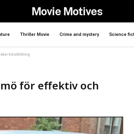
Movie Motives
nture
Thriller Movie
Crime and mystery
Science fic
säker körutbildning
lmö för effektiv och