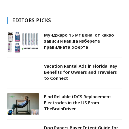
EDITORS PICKS
Мунджаро 15 мг цена: от какво
зависи и как да изберете
правилната оферта
Vacation Rental Ads in Florida: Key
Benefits for Owners and Travelers
to Connect
Find Reliable tDCS Replacement
Electrodes in the US From
TheBrainDriver
Dog Papers Buyer Intent Guide for