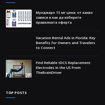
Мунджаро 15 мг цена: от какво
зависи и как да изберете
правилната оферта
Vacation Rental Ads in Florida: Key
Benefits for Owners and Travelers
to Connect
Find Reliable tDCS Replacement
Electrodes in the US From
TheBrainDriver
TOP POSTS