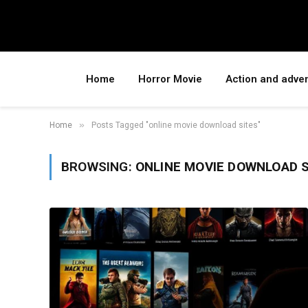
Home
Horror Movie
Action and adve
»
Home
Posts Tagged "online movie download sites"
BROWSING:
ONLINE MOVIE DOWNLOAD 