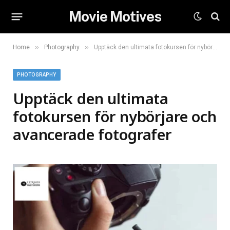
Movie Motives
»
»
Home
Photography
Upptäck den ultimata fotokursen för nybörjare och avancerade fotografer
PHOTOGRAPHY
Upptäck den ultimata
fotokursen för nybörjare och
avancerade fotografer