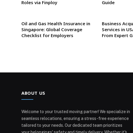
Roles via Finploy
Guide
Oil and Gas Health Insurance in
Business Acqu
Singapore: Global Coverage
Services in U
Checklist for Employers
From Expert 
ABOUT US
Welcome to your trusted moving partner! We specialize in
seamless relocations, ensuring a stress-free experience
tailored to your needs. Our dedicated team prioritizes
your belongings' safety and timely delivery. Whether it's