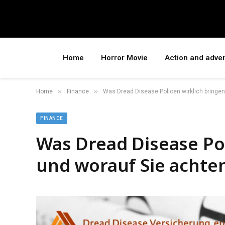
Home
Horror Movie
Action and adve
»
»
Home
Finance
Was Dread Disease Policen wirklich bringen
FINANCE
Was Dread Disease Pol
und worauf Sie achten