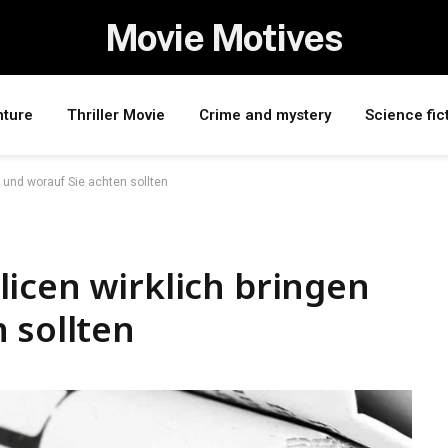
Movie Motives
nture
Thriller Movie
Crime and mystery
Science fic
 und worauf Sie achten sollten
icen wirklich bringen
 sollten