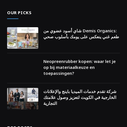
OUR PICKS
شاي أسود عضوي من Demis Organics:
طعم غني ينعكس على يومك بأسلوب صحي
Neopreenrubber kopen: waar let je
op bij materiaalkeuze en
toepassingen?
شركة تقدم خدمات الميديا باينج والإعلانات
الخارجية في الكويت لتعزيز وصول علامتك
التجارية