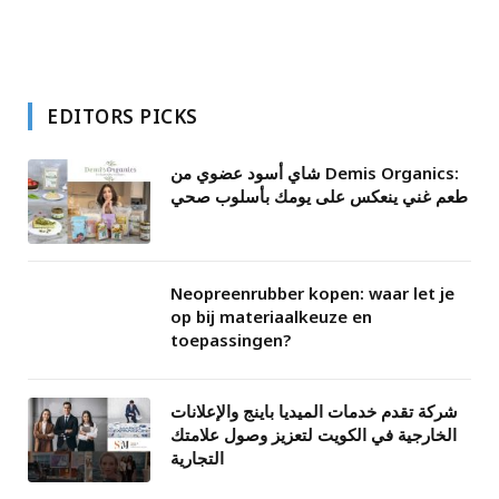
EDITORS PICKS
شاي أسود عضوي من Demis Organics:
طعم غني ينعكس على يومك بأسلوب صحي
Neopreenrubber kopen: waar let je
op bij materiaalkeuze en
toepassingen?
شركة تقدم خدمات الميديا باينج والإعلانات
الخارجية في الكويت لتعزيز وصول علامتك
التجارية